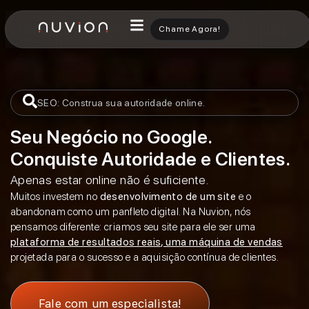
Chame Agora!
S
E
O
:
C
o
n
s
t
r
u
a
s
u
a
a
u
t
o
r
i
d
a
d
e
o
n
l
i
n
e
.
Seu Negócio no Google.
Conquiste Autoridade e Clientes.
Apenas estar online não é suficiente.
Muitos investem no
desenvolvimento de um site
e o
abandonam como um panfleto digital. Na Nuvion, nós
pensamos diferente: criamos seu site para ele ser uma
plataforma de resultados reais, uma máquina de vendas
projetada para o sucesso e a aquisição contínua de clientes.
Fale com um especialista!